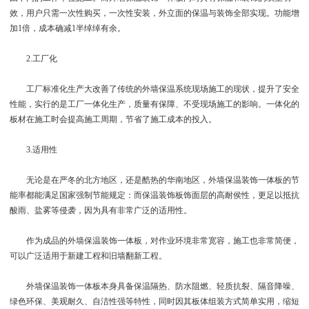
效，用户只需一次性购买，一次性安装，外立面的保温与装饰全部实现。功能增
加1倍，成本确减1半绰绰有余。
2.工厂化
工厂标准化生产大改善了传统的外墙保温系统现场施工的现状，提升了安全
性能，实行的是工厂一体化生产，质量有保障、不受现场施工的影响。一体化的
板材在施工时会提高施工周期，节省了施工成本的投入。
3.适用性
无论是在严冬的北方地区，还是酷热的华南地区，外墙保温装饰一体板的节
能率都能满足国家强制节能规定：而保温装饰板饰面层的高耐侯性，更足以抵抗
酸雨、盐雾等侵袭，因为具有非常广泛的适用性。
作为成品的外墙保温装饰一体板，对作业环境非常宽容，施工也非常简便，
可以广泛适用于新建工程和旧墙翻新工程。
外墙保温装饰一体板本身具备保温隔热、防水阻燃、轻质抗裂、隔音降噪、
绿色环保、美观耐久、自洁性强等特性，同时因其板体组装方式简单实用，缩短